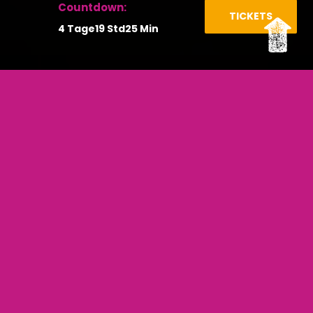
TICKETS
4
Tage
19
Std
25
Min
et! | Top up. Turn up.
Cashless P
Line-Up 2026
Warm-Up Party
13. August 2026
DRUNKEN MASTERS
BIERBABES
THE IRONIX
MIAMI LENZ
RUTGER LIVE
DENNIS CONCORDE