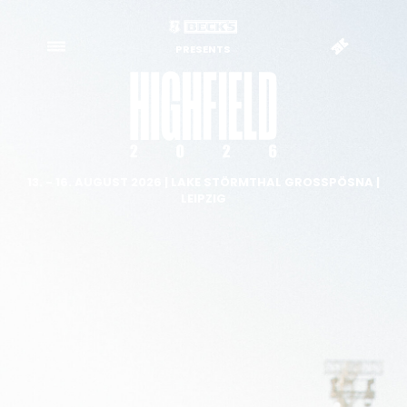
PRESENTS
13. - 16. AUGUST 2026 | LAKE STÖRMTHAL GROSSPÖSNA |
LEIPZIG